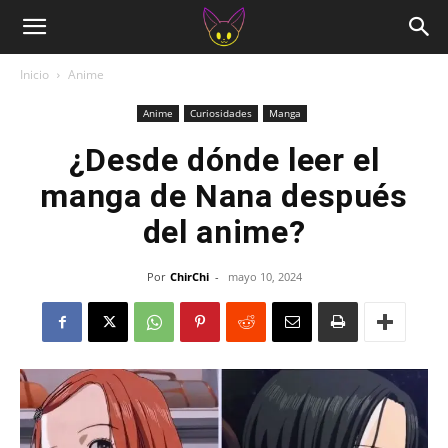
Inicio
Anime
Anime
Curiosidades
Manga
¿Desde dónde leer el
manga de Nana después
del anime?
Por
ChirChi
-
mayo 10, 2024