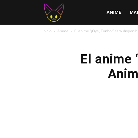
ChirChi
ANIME
MA
Inicio
Anime
El anime “¡Oye, Tonbo!” está disponi
El anime 
Anim