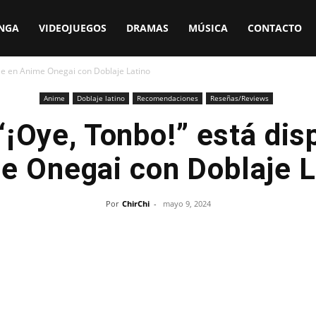
NGA
VIDEOJUEGOS
DRAMAS
MÚSICA
CONTACTO
ble en Anime Onegai con Doblaje Latino
Anime
Doblaje latino
Recomendaciones
Reseñas/Reviews
“¡Oye, Tonbo!” está dis
e Onegai con Doblaje L
Por
ChirChi
-
mayo 9, 2024