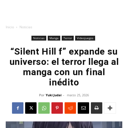
Inicio
Noticias
Noticias
Manga
Terror
Videojuegos
“Silent Hill f” expande su
universo: el terror llega al
manga con un final
inédito
Por
Yuki Judai
-
marzo 25, 2026