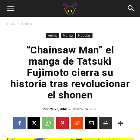
Inicio
Anime
Anime
Manga
Noticias
“Chainsaw Man” el
manga de Tatsuki
Fujimoto cierra su
historia tras revolucionar
el shonen
Por
Yuki Judai
-
marzo 24, 2026