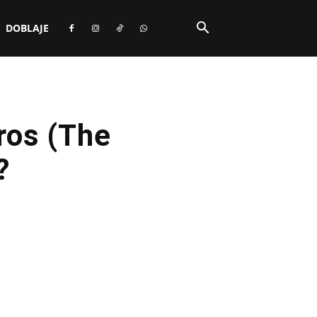
DOBLAJE
ros (The
?