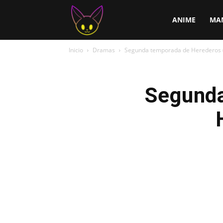
ChirChi
ANIME
MA
Inicio
Dramas
Segunda temporada de Herederos (T
Segunda