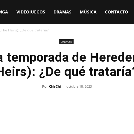
NGA
VIDEOJUEGOS
DRAMAS
MÚSICA
CONTACTO
he Heirs): ¿De qué trataría?
Dramas
 temporada de Herede
Heirs): ¿De qué trataría
Por
ChirChi
-
octubre 18, 2023