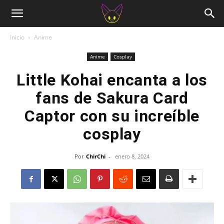
Inicio
Anime
Anime
Cosplay
Little Kohai encanta a los
fans de Sakura Card
Captor con su increíble
cosplay
Por
ChirChi
-
enero 8, 2024