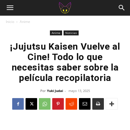
Inicio
Anime
Anime
Noticias
¡Jujutsu Kaisen Vuelve al
Cine! Todo lo que
necesitas saber sobre la
película recopilatoria
Por
Yuki Judai
-
mayo 13, 2025