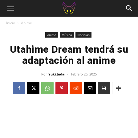
Inicio
Anime
Anime
Música
Noticias
Utahime Dream tendrá su
adaptación al anime
Por
Yuki Judai
-
febrero 26, 2025