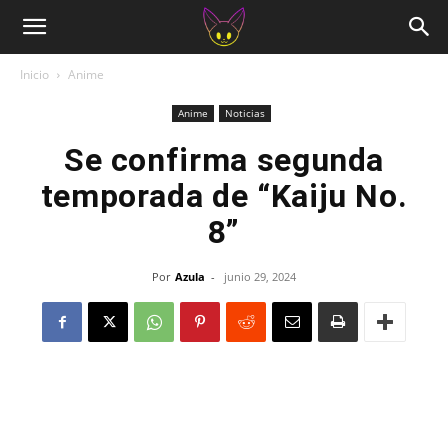
Inicio
Anime
Anime
Noticias
Se confirma segunda
temporada de “Kaiju No.
8”
Por
Azula
-
junio 29, 2024