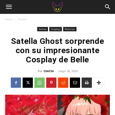
Inicio
Anime
Anime
Cosplay
Noticias
Satella Ghost sorprende
con su impresionante
Cosplay de Belle
Por
ChirChi
-
mayo 30, 2024