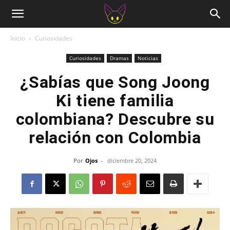
Inicio
Curiosidades
Curiosidades
Dramas
Noticias
¿Sabías que Song Joong
Ki tiene familia
colombiana? Descubre su
relación con Colombia
Por
Ojos
-
diciembre 20, 2024