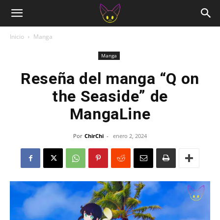
Inicio
Manga
Manga
Reseña del manga “Q on
the Seaside” de
MangaLine
Por
ChirChi
-
enero 2, 2024