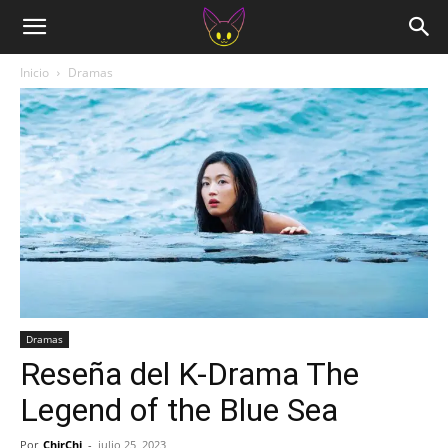
Inicio
Dramas
Dramas
Reseña del K-Drama The
Legend of the Blue Sea
Por
ChirChi
-
julio 25, 2023