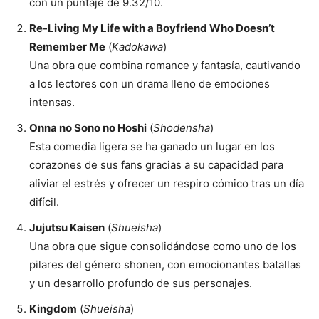
con un puntaje de 9.32/10.
Re-Living My Life with a Boyfriend Who Doesn’t
Remember Me
(
Kadokawa
)
Una obra que combina romance y fantasía, cautivando
a los lectores con un drama lleno de emociones
intensas.
Onna no Sono no Hoshi
(
Shodensha
)
Esta comedia ligera se ha ganado un lugar en los
corazones de sus fans gracias a su capacidad para
aliviar el estrés y ofrecer un respiro cómico tras un día
difícil.
Jujutsu Kaisen
(
Shueisha
)
Una obra que sigue consolidándose como uno de los
pilares del género shonen, con emocionantes batallas
y un desarrollo profundo de sus personajes.
Kingdom
(
Shueisha
)