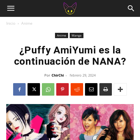
Inicio
Anime
Anime
Manga
¿Puffy AmiYumi es la
continuación de NANA?
Por
ChirChi
-
febrero 29, 2024