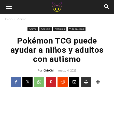
Inicio
Anime
Anime
Análisis
Noticias
Videojuegos
Pokémon TCG puede
ayudar a niños y adultos
con autismo
Por
ChirChi
-
marzo 4, 2025