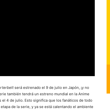
rterbelt
será estrenado el 9 de julio en Japón, ¡y no
erie también tendrá un estreno mundial en la Anime
l 4 de julio. Esto significa que los fanáticos de todo
etapa de la serie, y ya se está calentando el ambiente