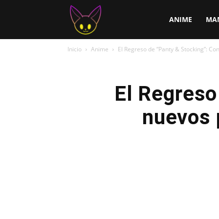
ChirChi
ANIME
MA
Inicio
Anime
El Regreso de “Panty & Stocking”: Co
El Regreso
nuevos 