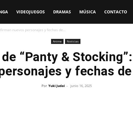
NGA
VIDEOJUEGOS
DRAMAS
MÚSICA
CONTACTO
nfirman nuevos personajes y fechas de...
Anime
Noticias
 de “Panty & Stocking”
personajes y fechas de
Por
Yuki Judai
-
junio 16, 2025