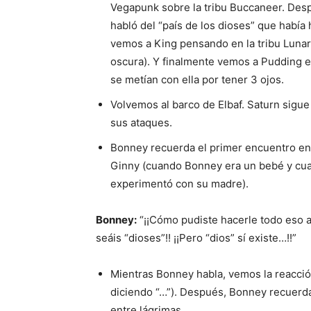
Vegapunk sobre la tribu Buccaneer. Des
habló del “país de los dioses” que había
vemos a King pensando en la tribu Lunari
oscura). Y finalmente vemos a Pudding e
se metían con ella por tener 3 ojos.
Volvemos al barco de Elbaf. Saturn sigue
sus ataques.
Bonney recuerda el primer encuentro en
Ginny (cuando Bonney era un bebé y cuan
experimentó con su madre).
Bonney:
“¡¡Cómo pudiste hacerle todo eso a
seáis “dioses”!! ¡¡Pero “dios” sí existe…!!”
Mientras Bonney habla, vemos la reacci
diciendo “…”). Después, Bonney recuerda
entre lágrimas.