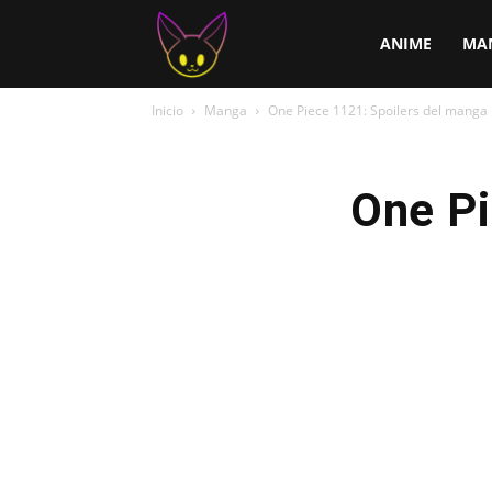
ChirChi
ANIME
MA
Inicio
Manga
One Piece 1121: Spoilers del manga
One Pi