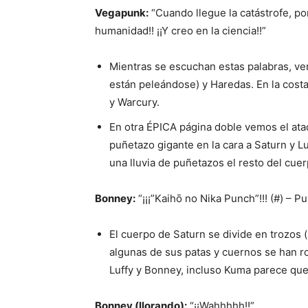
Vegapunk:
“Cuando llegue la catástrofe, por
humanidad!! ¡¡Y creo en la ciencia!!”
Mientras se escuchan estas palabras, ve
están peleándose) y Haredas. En la cos
y Warcury.
En otra ÉPICA página doble vemos el at
puñetazo gigante en la cara a Saturn y Lu
una lluvia de puñetazos el resto del cue
Bonney:
“¡¡¡”Kaihō no Nika Punch”!!! (#) – P
El cuerpo de Saturn se divide en trozos 
algunas de sus patas y cuernos se han ro
Luffy y Bonney, incluso Kuma parece que
Bonney (llorando):
“¡¡Wahhhhh!!”