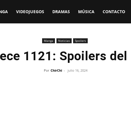
NGA
VIDEOJUEGOS
DRAMAS
MÚSICA
CONTACTO
Manga
Noticias
Spoilers
ece 1121: Spoilers de
Por
ChirChi
-
julio 16, 2024