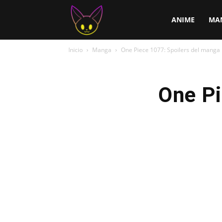
ChirChi
ANIME
MA
Inicio
Manga
One Piece 1077: Spoilers del manga
One Pi