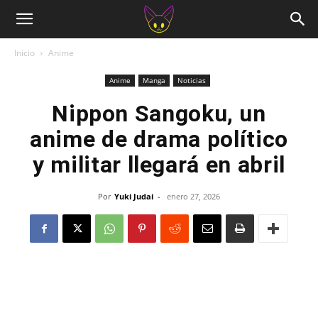
Inicio
Anime
Anime
Manga
Noticias
Nippon Sangoku, un
anime de drama político
y militar llegará en abril
Por
Yuki Judai
-
enero 27, 2026