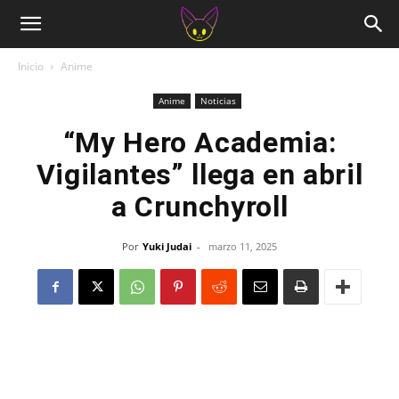
Inicio
Anime
Anime
Noticias
“My Hero Academia:
Vigilantes” llega en abril
a Crunchyroll
Por
Yuki Judai
-
marzo 11, 2025