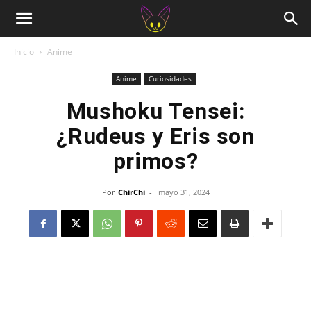
Inicio
Anime
Anime
Curiosidades
Mushoku Tensei:
¿Rudeus y Eris son
primos?
Por
ChirChi
-
mayo 31, 2024