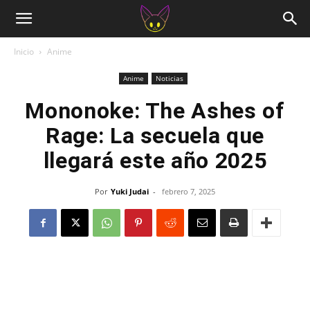
Inicio
Anime
Anime
Noticias
Mononoke: The Ashes of
Rage: La secuela que
llegará este año 2025
Por
Yuki Judai
-
febrero 7, 2025