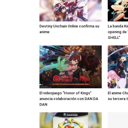
Destiny Unchain Online confirma su
La banda Ki
anime
opening de
SHELL”
El videojuego “Honor of Kings”
El anime Ch
anuncia colaboración con DAN DA
su tercera
DAN