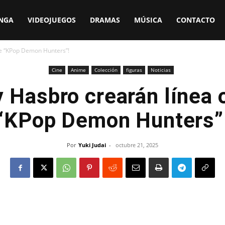
NGA
VIDEOJUEGOS
DRAMAS
MÚSICA
CONTACTO
 de “KPop Demon Hunters”!
Cine
Anime
Colección
figuras
Noticias
y Hasbro crearán línea o
“KPop Demon Hunters”
Por
Yuki Judai
-
octubre 21, 2025