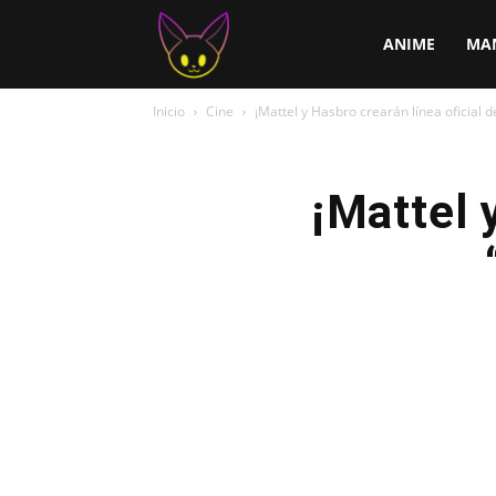
ChirChi
ANIME
MA
Inicio
Cine
¡Mattel y Hasbro crearán línea oficial
¡Mattel 