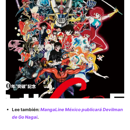
Lee también:
MangaLine México publicará Devilman
de Go Nagai
.