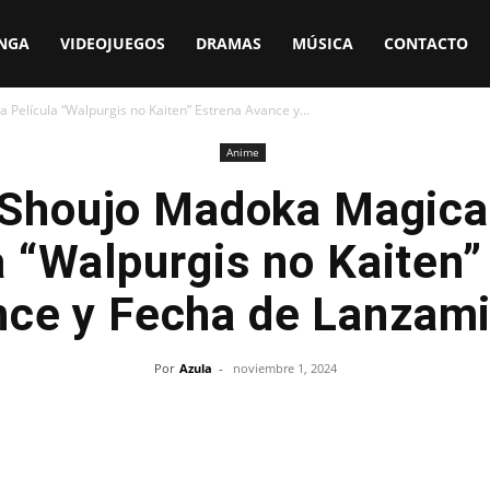
NGA
VIDEOJUEGOS
DRAMAS
MÚSICA
CONTACTO
elícula “Walpurgis no Kaiten” Estrena Avance y...
Anime
Shoujo Madoka Magica
a “Walpurgis no Kaiten”
ce y Fecha de Lanzam
Por
Azula
-
noviembre 1, 2024