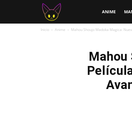
ChirChi
ANIME
MA
Inicio
Anime
Mahou Shoujo Madoka Magica: Nueva P
Mahou 
Películ
Avan