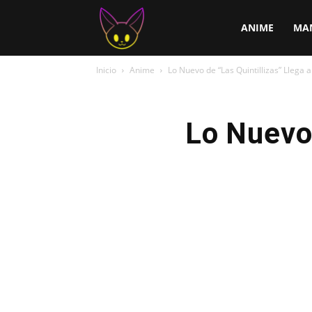
ChirChi
ANIME
MA
Inicio
Anime
Lo Nuevo de “Las Quintillizas” Llega a
Lo Nuevo 