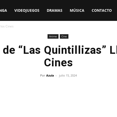
NGA
VIDEOJUEGOS
DRAMAS
MÚSICA
CONTACTO
 los Cines
Anime
Cine
de “Las Quintillizas” L
Cines
Por
Azula
-
julio 15, 2024