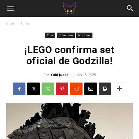
Inicio
Cine
Cine
Colección
Noticias
¡LEGO confirma set
oficial de Godzilla!
Por
Yuki Judai
-
junio 18, 2025