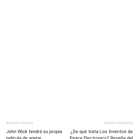
Artículo anterior
Artículo siguiente
John Wick tendrá su propia
¿De qué trata Los Inventos de
película de anime
Peace Electronics? Reseña del