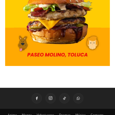
Anime
Manga
Videojuegos
Dramas
Música
Contacto