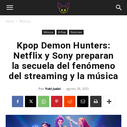
Inicio
Música
Música
K-Pop
Noticias
Kpop Demon Hunters:
Netflix y Sony preparan
la secuela del fenómeno
del streaming y la música
Por
Yuki Judai
-
agosto 28, 2025