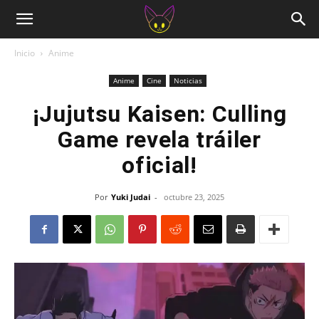
Inicio
Anime
Anime
Cine
Noticias
¡Jujutsu Kaisen: Culling
Game revela tráiler
oficial!
Por
Yuki Judai
-
octubre 23, 2025