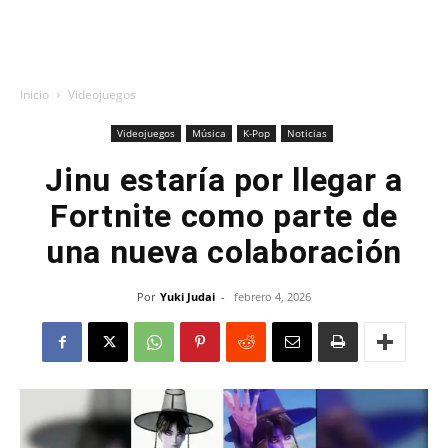
Inicio
Videojuegos
Videojuegos
Música
K-Pop
Noticias
Jinu estaría por llegar a
Fortnite como parte de
una nueva colaboración
Por
Yuki Judai
-
febrero 4, 2026