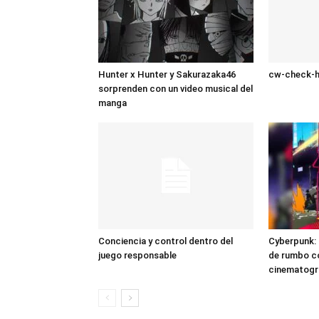
Hunter x Hunter y Sakurazaka46
cw-check-h
sorprenden con un video musical del
manga
Conciencia y control dentro del
Cyberpunk:
juego responsable
de rumbo co
cinematogr