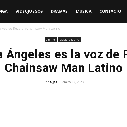
NGA
VIDEOJUEGOS
DRAMAS
MÚSICA
CONTACTO
la voz de Reze en Chainsaw Man Latino
Anime
Doblaje latino
a Ángeles es la voz de 
Chainsaw Man Latino
Por
Ojos
-
enero 17, 2023