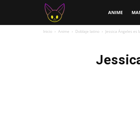
ChirChi
ANIME
MA
Inicio
Anime
Doblaje latino
Jessica Ángeles es 
Jessic