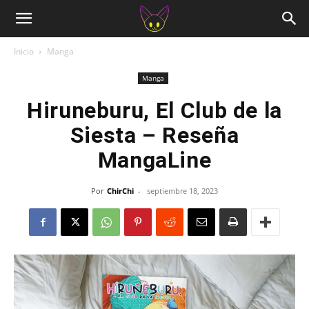
Inicio
Manga
Manga
Hiruneburu, El Club de la
Siesta – Reseña
MangaLine
Por
ChirChi
-
septiembre 18, 2023