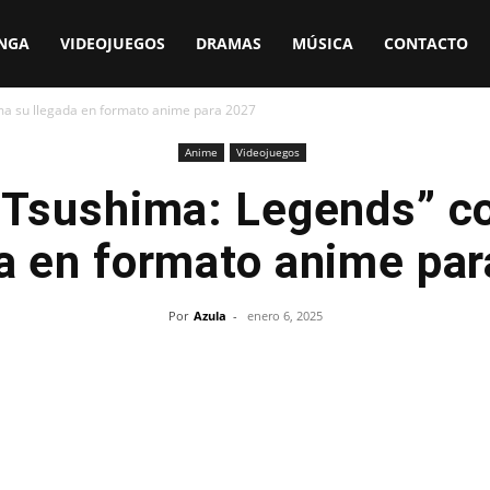
NGA
VIDEOJUEGOS
DRAMAS
MÚSICA
CONTACTO
ma su llegada en formato anime para 2027
Anime
Videojuegos
 Tsushima: Legends” c
a en formato anime pa
Por
Azula
-
enero 6, 2025