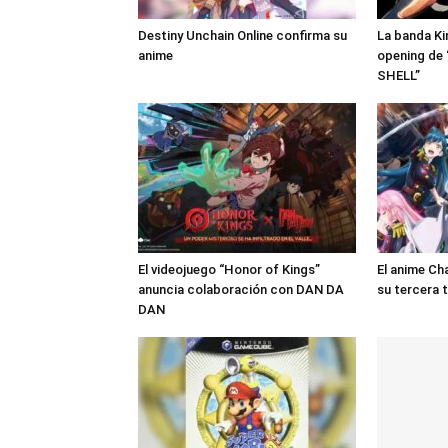
Destiny Unchain Online confirma su
La banda Ki
anime
opening de
SHELL”
El videojuego “Honor of Kings”
El anime Ch
anuncia colaboración con DAN DA
su tercera
DAN