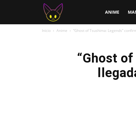
ChirChi
ANIME
MA
Inicio
Anime
“Ghost of Tsushima: Legends” confir
“Ghost of
llegad