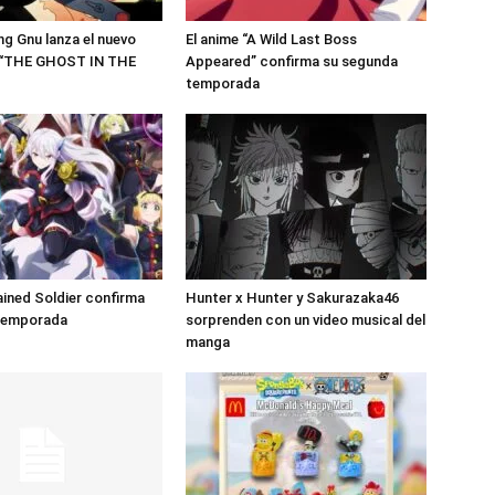
ng Gnu lanza el nuevo
El anime “A Wild Last Boss
 “THE GHOST IN THE
Appeared” confirma su segunda
temporada
ained Soldier confirma
Hunter x Hunter y Sakurazaka46
 temporada
sorprenden con un video musical del
manga