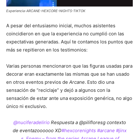
Experiencia-ARCANE-HEXCORE-NIGHTS-TIKTOK
A pesar del entusiasmo inicial, muchos asistentes
coincidieron en que la experiencia no cumplió con las
expectativas generadas. Aquí te contamos los puntos que
más se repitieron en los testimonios:
Varias personas mencionaron que las figuras usadas para
decorar eran exactamente las mismas que se han usado
en otros eventos previos de
Arcane
. Esto dio una
sensación de “reciclaje” y dejó a algunos con la
sensación de estar ante una exposición genérica, no algo
único ni exclusivo.
@nuciferadelirio
Respuesta a @pilifloresg contexto
de eventazoooooo XD
#hexcorenights
#arcane
#jinx
♬ Enemy – from the series Arcane League of