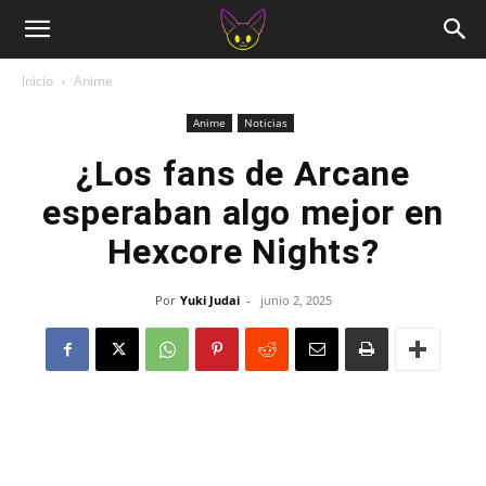
Inicio
Anime
Anime
Noticias
¿Los fans de Arcane
esperaban algo mejor en
Hexcore Nights?
Por
Yuki Judai
-
junio 2, 2025