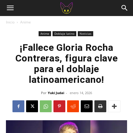
Inicio
Anime
Anime
Doblaje latino
Noticias
¡Fallece Gloria Rocha
Contreras, figura clave
para el doblaje
latinoamericano!
Por
Yuki Judai
-
enero 14, 2026