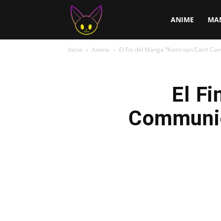
ChirChi
ANIME
MA
Inicio
Anime
El Fin del Manga “Komi-san Can’t Co
El F
Communic