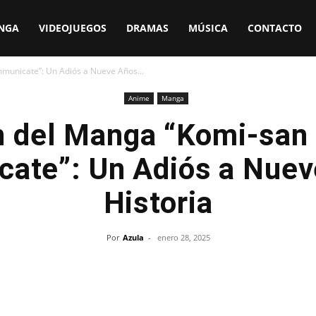
NGA
VIDEOJUEGOS
DRAMAS
MÚSICA
CONTACTO
mmunicate”: Un Adiós a Nueve Años...
Anime
Manga
in del Manga “Komi-san 
ate”: Un Adiós a Nuev
Historia
Por
Azula
-
enero 28, 2025