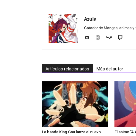
Azula
Catador de Mangas, animes y v
Artículos relacionados
Más del autor
La banda King Gnu lanza el nuevo
El anime “A