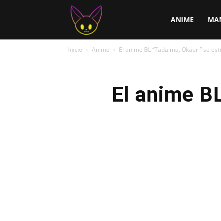
ChirChi
ANIME
MA
Inicio
Anime
El anime BL “Tadaima, Okaeri” se estr
El anime BL