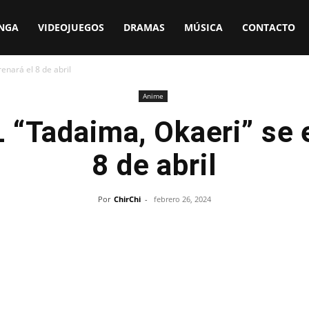
NGA
VIDEOJUEGOS
DRAMAS
MÚSICA
CONTACTO
enará el 8 de abril
Anime
 “Tadaima, Okaeri” se 
8 de abril
Por
ChirChi
-
febrero 26, 2024