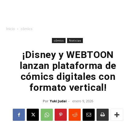
Inicio
cómics
cómics
Noticias
¡Disney y WEBTOON
lanzan plataforma de
cómics digitales con
formato vertical!
Por
Yuki Judai
-
enero 9, 2026