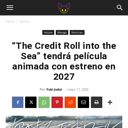
Inicio
Anime
Anime
Manga
Noticias
“The Credit Roll into the
Sea” tendrá película
animada con estreno en
2027
Por
Yuki Judai
-
mayo 11, 2026