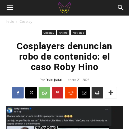
Inicio
Cosplay
Cosplay
Anime
Noticias
Cosplayers denuncian
robo de contenido: el
caso Roby Hino
Por
Yuki Judai
-
enero 21, 2026