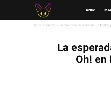
ChirChi
ANIME
MA
Inicio
Anime
La esperada colección de Hello Kitty 
La esperada
Oh! en