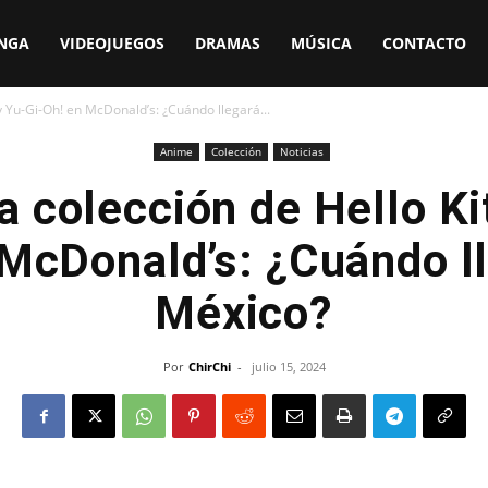
NGA
VIDEOJUEGOS
DRAMAS
MÚSICA
CONTACTO
y Yu-Gi-Oh! en McDonald’s: ¿Cuándo llegará...
Anime
Colección
Noticias
 colección de Hello Ki
 McDonald’s: ¿Cuándo ll
México?
Por
ChirChi
-
julio 15, 2024