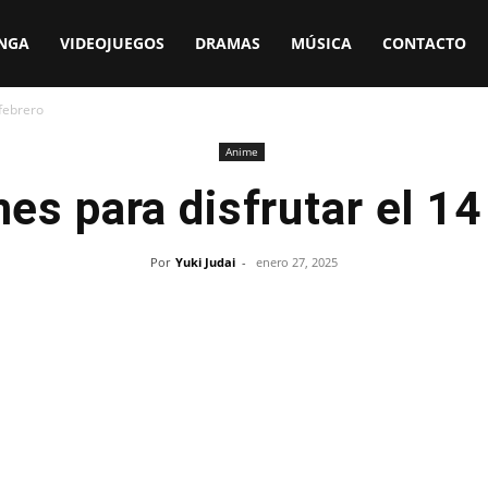
NGA
VIDEOJUEGOS
DRAMAS
MÚSICA
CONTACTO
 febrero
Anime
es para disfrutar el 14
Por
Yuki Judai
-
enero 27, 2025