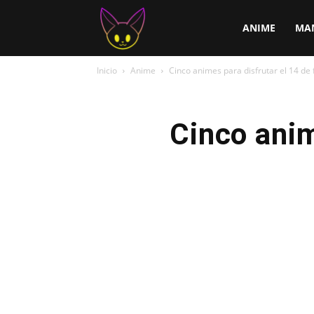
ChirChi
ANIME
MA
Inicio
Anime
Cinco animes para disfrutar el 14 de
Cinco anim