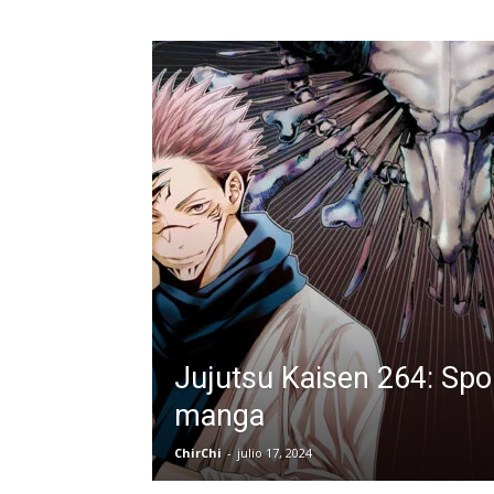
Jujutsu Kaisen 264: Spoi
manga
ChirChi
-
julio 17, 2024