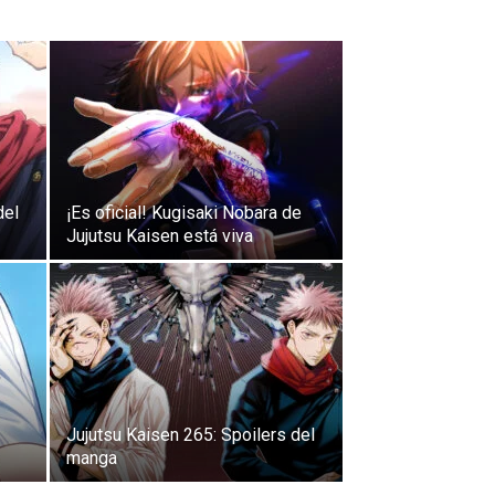
del
¡Es oficial! Kugisaki Nobara de
Jujutsu Kaisen está viva
Jujutsu Kaisen 265: Spoilers del
manga