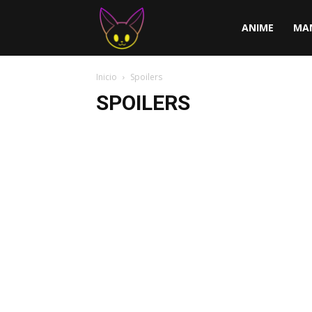
ChirChi
ANIME
MA
Inicio
Spoilers
SPOILERS