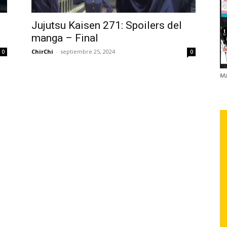
Jujutsu Kaisen 271: Spoilers del
manga – Final
ChirChi
-
septiembre 25, 2024
0
0
Ma