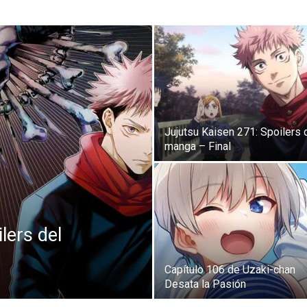
Jujutsu Kaisen 271: Spoilers 
manga – Final
lers del
Capítulo 106 de Uzaki-chan
Desata la Pasión