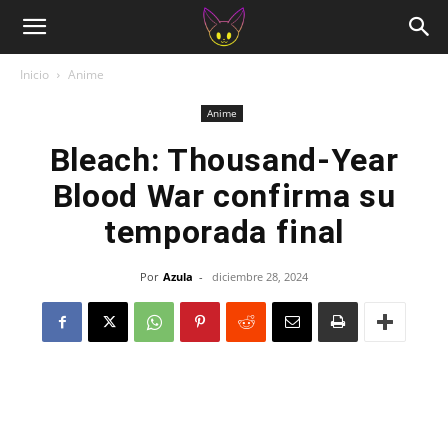
Inicio
Anime
Anime
Bleach: Thousand-Year
Blood War confirma su
temporada final
Por
Azula
-
diciembre 28, 2024