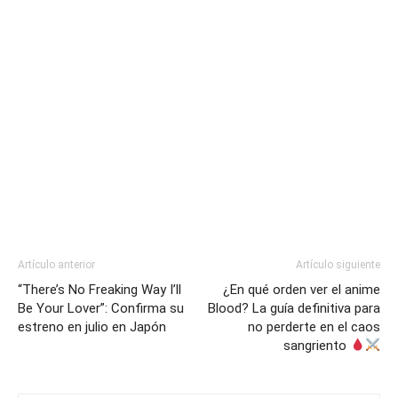
Artículo anterior
Artículo siguiente
“There’s No Freaking Way I’ll
¿En qué orden ver el anime
Be Your Lover”: Confirma su
Blood? La guía definitiva para
estreno en julio en Japón
no perderte en el caos
sangriento