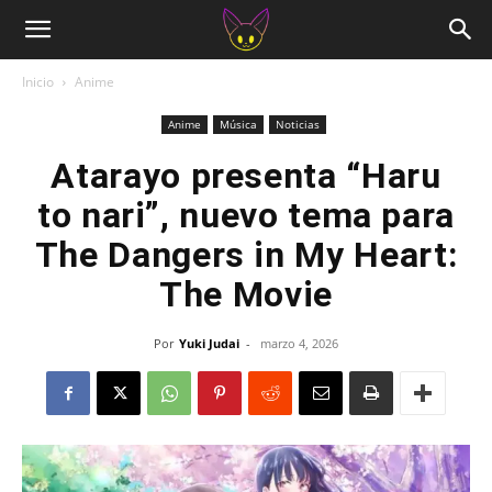
Inicio
Anime
Anime
Música
Noticias
Atarayo presenta “Haru
to nari”, nuevo tema para
The Dangers in My Heart:
The Movie
Por
Yuki Judai
-
marzo 4, 2026