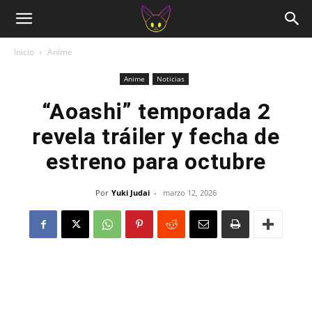
Inicio
Anime
Anime
Noticias
“Aoashi” temporada 2
revela tráiler y fecha de
estreno para octubre
Por
Yuki Judai
-
marzo 12, 2026